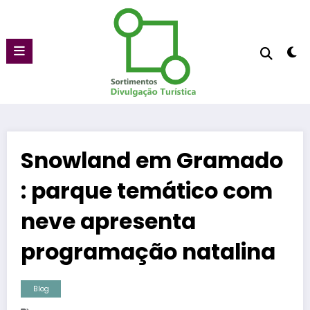
Pular
para
o
conteúdo
Snowland em Gramado
: parque temático com
neve apresenta
programação natalina
Blog