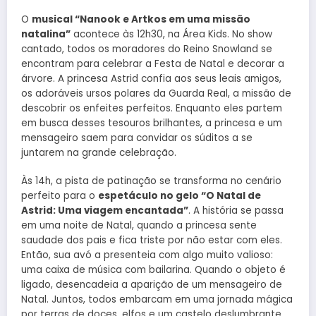
O
musical “Nanook e Artkos em uma missão
natalina”
acontece às 12h30, na Área Kids. No show
cantado, todos os moradores do Reino Snowland se
encontram para celebrar a Festa de Natal e decorar a
árvore. A princesa Astrid confia aos seus leais amigos,
os adoráveis ursos polares da Guarda Real, a missão de
descobrir os enfeites perfeitos. Enquanto eles partem
em busca desses tesouros brilhantes, a princesa e um
mensageiro saem para convidar os súditos a se
juntarem na grande celebração.
Às 14h, a pista de patinação se transforma no cenário
perfeito para o
espetáculo no gelo “O Natal de
Astrid: Uma viagem encantada”
. A história se passa
em uma noite de Natal, quando a princesa sente
saudade dos pais e fica triste por não estar com eles.
Então, sua avó a presenteia com algo muito valioso:
uma caixa de música com bailarina. Quando o objeto é
ligado, desencadeia a aparição de um mensageiro de
Natal. Juntos, todos embarcam em uma jornada mágica
por terras de doces, elfos e um castelo deslumbrante,