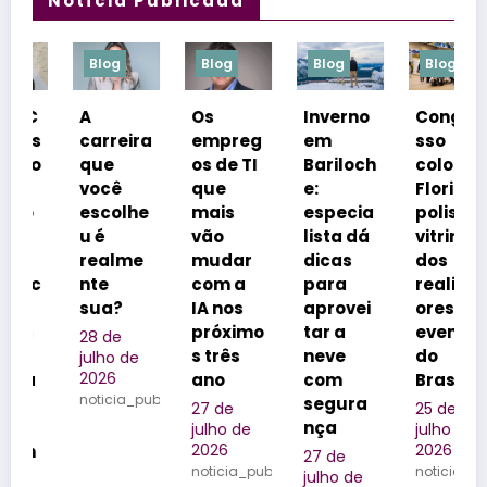
Notícia Publicada
Blog
Blog
Blog
Blog
B
A
Os
Inverno
Congre
Ne
carreira
empreg
em
sso
in
que
os de TI
Bariloch
coloca
m
você
que
e:
Florianó
ró
escolhe
mais
especia
polis na
e
u é
vão
lista dá
vitrine
re
realme
mudar
dicas
dos
m 
nte
com a
para
realizad
le
sua?
IA nos
aprovei
ores de
da
próximo
tar a
eventos
fa
28 de
s três
neve
do
na
julho de
2026
ano
com
Brasil
Qu
noticia_publicada
segura
do
27 de
25 de
nça
Ol
julho de
julho de
2026
2026
o
27 de
noticia_publicada
noticia_publicada
julho de
24