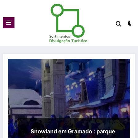
Pular
para
o
conteúdo
Snowland em Gramado : parque